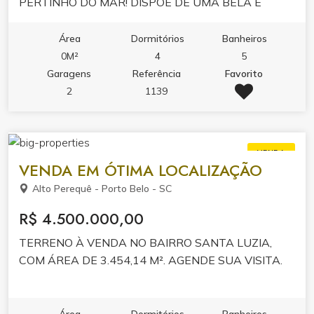
PERTINHO DO MAR! DISPÕE DE UMA BELA E
AMPLA ADEGA PARA OS AMANTES DE UM BOM
VINHO E SE VOCÊ GOSTA DE MOMENTOS EM
Área
Dormitórios
Banheiros
FAMÍLIA OU ROMÂNTICOS PERTINHO DE UMA
0M²
4
5
LAREIRA, A CASA POSSUI UMA SALA AMPLA E
Garagens
Referência
Favorito
CONFORTÁVEL COM LAREIRA TRADICIONAL
2
1139
PARA VOCÊ CURTIR. AGENDE SUA VISITA !
VENDA
VENDA EM ÓTIMA LOCALIZAÇÃO
Alto Perequê - Porto Belo - SC
R$ 4.500.000,00
TERRENO À VENDA NO BAIRRO SANTA LUZIA,
COM ÁREA DE 3.454,14 M². AGENDE SUA VISITA.
Área
Dormitórios
Banheiros