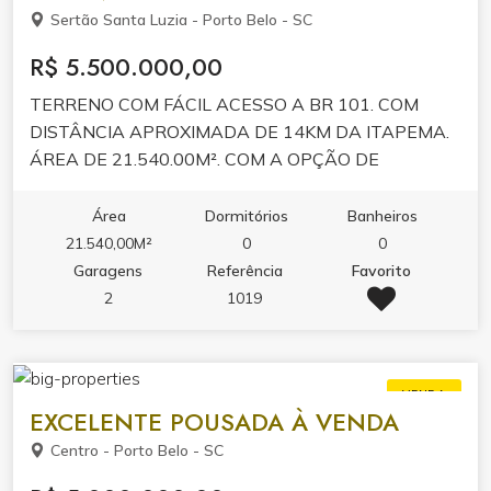
Sertão Santa Luzia - Porto Belo - SC
R$ 5.500.000,00
TERRENO COM FÁCIL ACESSO A BR 101. COM
DISTÂNCIA APROXIMADA DE 14KM DA ITAPEMA.
ÁREA DE 21.540.00M². COM A OPÇÃO DE
REALIZAR A CONSTRUÇÃO DE SEU NEGÓCIO
PRÓPRIO, OU AQUELA CHÁCARA PARA CURTIR
Área
Dormitórios
Banheiros
SEUS MOMENTOS EM FAMÍLIA. AGENDE SUA
21.540,00M²
0
0
VISITA!
Garagens
Referência
Favorito
2
1019
VENDA
EXCELENTE POUSADA À VENDA
Centro - Porto Belo - SC