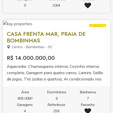
0
1064
VENDA
CASA FRENTA MAR, PRAIA DE
BOMBINHAS
Centro - Bombinhas - SC
R$ 14.000.000,00
Aquecedor, Churrasqueira interna, Cozinha interna
completa, Garagem para quatro carros, Lareira, Salão
de jogos, TVs (salas e quartos), Ar condicionado nos
quartos, Piscina, Vista Panorâmica, Salas de estar e
de Jogos, Lavadeira, Maquina de lavar, Som em três
Área
Dormitórios
Banheiros
Ambientes, Utensílio Cozinha nas suas Cozinhas,
805,00M²
6
7
caseiros, Geladeiras internas e externas, Freezer,
Garagens
Referência
Favorito
Micro-ondas, telefone, Deck / varanda.
4
258