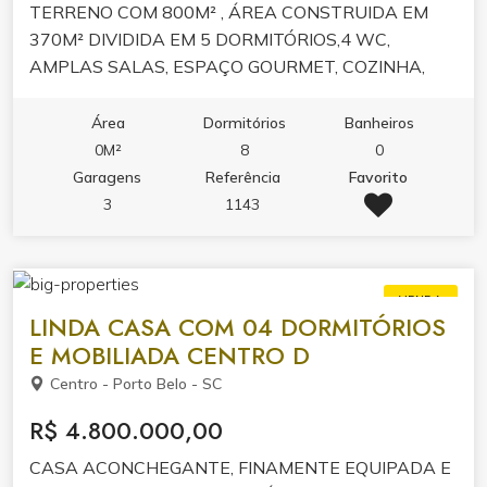
TERRENO COM 800M² , ÁREA CONSTRUIDA EM
370M² DIVIDIDA EM 5 DORMITÓRIOS,4 WC,
AMPLAS SALAS, ESPAÇO GOURMET, COZINHA,
GARAGENS,PÁTIO, JARDIM,LAREIRA, ÁREA DE
LAZER COM PISCINA.... A 150METROS DO MAR!
Área
Dormitórios
Banheiros
AGENDE UMA VISITA E DESCUBRA O SONHO QUE
0M²
8
0
PODE SE TORNAR REALIDADE! VISITAS SOMENTE
Garagens
Referência
Favorito
COM O CORRETOR!
3
1143
VENDA
LINDA CASA COM 04 DORMITÓRIOS
E MOBILIADA CENTRO D
Centro - Porto Belo - SC
R$ 4.800.000,00
CASA ACONCHEGANTE, FINAMENTE EQUIPADA E