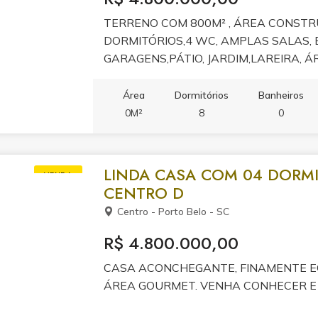
TERRENO COM 800M² , ÁREA CONSTRU
DORMITÓRIOS,4 WC, AMPLAS SALAS,
GARAGENS,PÁTIO, JARDIM,LAREIRA, ÁR
150METROS DO MAR! AGENDE UMA VI
SE TORNAR REALIDADE! VISITAS SO
Área
Dormitórios
Banheiros
0M²
8
0
LINDA CASA COM 04 DORMI
VENDA
CENTRO D
Centro - Porto Belo - SC
R$ 4.800.000,00
CASA ACONCHEGANTE, FINAMENTE EQ
ÁREA GOURMET. VENHA CONHECER E