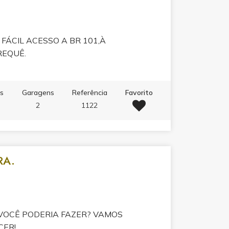
 FÁCIL ACESSO A BR 101,À
REQUÊ.
os
Garagens
Referência
Favorito
2
1122
RA.
 VOCÊ PODERIA FAZER? VAMOS
CER!