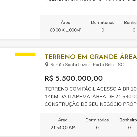
Área
Dormitórios
Banhe
60.00 X 1.000M²
0
0
TERRENO EM GRANDE ÁREA
VENDA
Sertão Santa Luzia - Porto Belo - SC
R$ 5.500.000,00
TERRENO COM FÁCIL ACESSO A BR 1
14KM DA ITAPEMA. ÁREA DE 21.540.0
CONSTRUÇÃO DE SEU NEGÓCIO PRÓP
CURTIR SEUS MOMENTOS EM FAMÍLIA.
Área
Dormitórios
Banheir
21.540,00M²
0
0