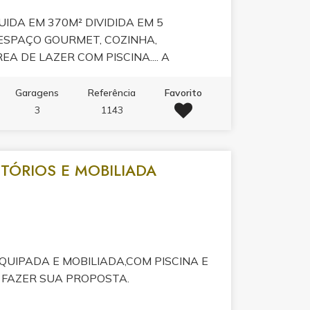
IDA EM 370M² DIVIDIDA EM 5
 ESPAÇO GOURMET, COZINHA,
EA DE LAZER COM PISCINA.... A
SITA E DESCUBRA O SONHO QUE PODE
MENTE COM O CORRETOR!
Garagens
Referência
Favorito
3
1143
TÓRIOS E MOBILIADA
UIPADA E MOBILIADA,COM PISCINA E
 FAZER SUA PROPOSTA.