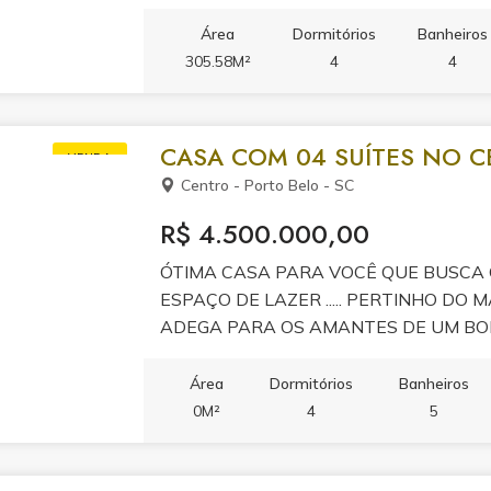
Área
Dormitórios
Banheiros
305.58M²
4
4
CASA COM 04 SUÍTES NO C
VENDA
Centro - Porto Belo - SC
R$ 4.500.000,00
ÓTIMA CASA PARA VOCÊ QUE BUSCA 
ESPAÇO DE LAZER ..... PERTINHO DO
ADEGA PARA OS AMANTES DE UM BOM
MOMENTOS EM FAMÍLIA OU ROMÂNTIC
CASA POSSUI UMA SALA AMPLA E C
Área
Dormitórios
Banheiros
TRADICIONAL PARA VOCÊ CURTIR. AGE
0M²
4
5